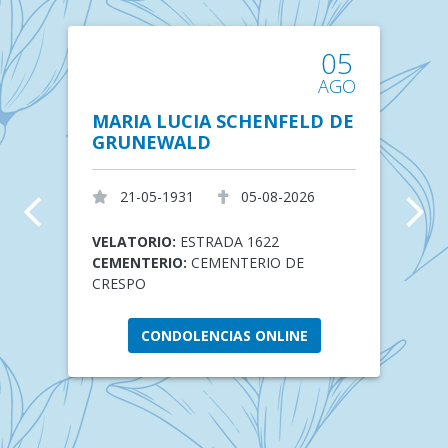
5
05
GO
AGO
MARIA LUCIA SCHENFELD DE
E
GRUNEWALD
B
21-05-1931
05-08-2026
arrow_back_ios
arrow_forward_ios
VELATORIO:
ESTRADA 1622
VE
CEMENTERIO:
CEMENTERIO DE
"A
CRESPO
CE
CR
CONDOLENCIAS ONLINE