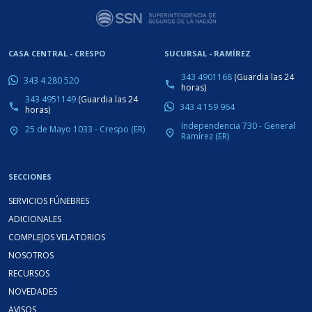
CASA CENTRAL - CRESPO
SUCURSAL - RAMÍREZ
343 4901168
(Guardia las 24
343 4 280 520
phone
horas)
343 4951149
(Guardia las 24
343 4 159 964
phone
horas)
Independencia 730 - General
25 de Mayo 1033 - Crespo (ER)
place
place
Ramírez (ER)
SECCIONES
SERVICIOS FÚNEBRES
ADICIONALES
COMPLEJOS VELATORIOS
NOSOTROS
RECURSOS
NOVEDADES
AVISOS