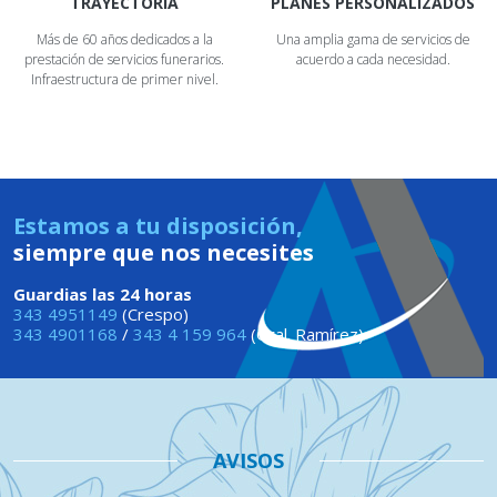
TRAYECTORIA
PLANES PERSONALIZADOS
Más de 60 años dedicados a la
Una amplia gama de servicios de
prestación de servicios funerarios.
acuerdo a cada necesidad.
Infraestructura de primer nivel.
Estamos a tu disposición,
siempre que nos necesites
Guardias las 24 horas
343 4951149
(Crespo)
343 4901168
/
343 4 159 964
(Gral. Ramírez)
AVISOS