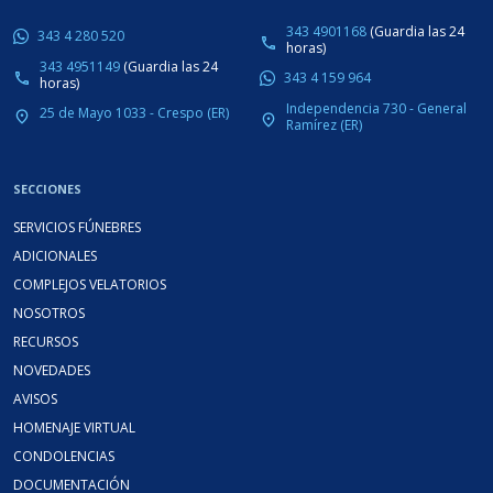
343 4901168
(Guardia las 24
343 4 280 520
phone
horas)
343 4951149
(Guardia las 24
343 4 159 964
phone
horas)
Independencia 730 - General
25 de Mayo 1033 - Crespo (ER)
place
place
Ramírez (ER)
SECCIONES
SERVICIOS FÚNEBRES
ADICIONALES
COMPLEJOS VELATORIOS
NOSOTROS
RECURSOS
NOVEDADES
AVISOS
HOMENAJE VIRTUAL
CONDOLENCIAS
DOCUMENTACIÓN