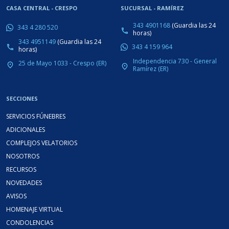
CASA CENTRAL - CRESPO
SUCURSAL - RAMÍREZ
343 4901168
(Guardia las 24
343 4 280 520
phone
horas)
343 4951149
(Guardia las 24
343 4 159 964
phone
horas)
Independencia 730 - General
25 de Mayo 1033 - Crespo (ER)
place
place
Ramírez (ER)
SECCIONES
SERVICIOS FÚNEBRES
ADICIONALES
COMPLEJOS VELATORIOS
NOSOTROS
RECURSOS
NOVEDADES
AVISOS
HOMENAJE VIRTUAL
CONDOLENCIAS