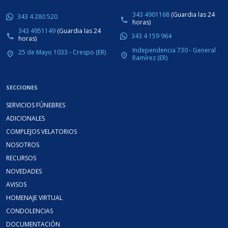
343 4901168
(Guardia las 24
343 4 280 520
phone
horas)
343 4951149
(Guardia las 24
343 4 159 964
phone
horas)
Independencia 730 - General
25 de Mayo 1033 - Crespo (ER)
place
place
Ramírez (ER)
SECCIONES
SERVICIOS FÚNEBRES
ADICIONALES
COMPLEJOS VELATORIOS
NOSOTROS
RECURSOS
NOVEDADES
AVISOS
HOMENAJE VIRTUAL
CONDOLENCIAS
DOCUMENTACIÓN