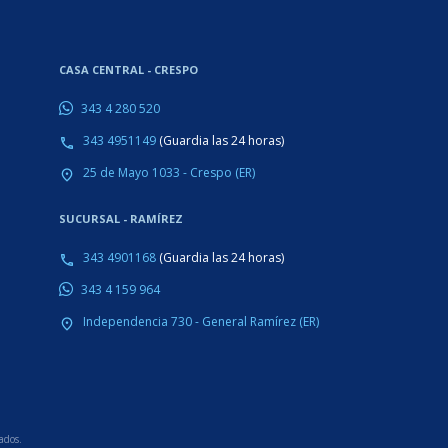
CASA CENTRAL - CRESPO
343 4 280 520
343 4951149
(Guardia las 24 horas)
phone
25 de Mayo 1033 - Crespo (ER)
place
SUCURSAL - RAMÍREZ
343 4901168
(Guardia las 24 horas)
phone
343 4 159 964
Independencia 730 - General Ramírez (ER)
place
ados.