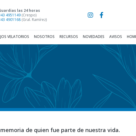
Guardias las 24 horas
343 4951149
(Crespo)
343 4901168
(Gral. Ramírez)
JOS VELATORIOS
NOSOTROS
RECURSOS
NOVEDADES
AVISOS
HOME
 memoria de quien fue parte de nuestra vida.