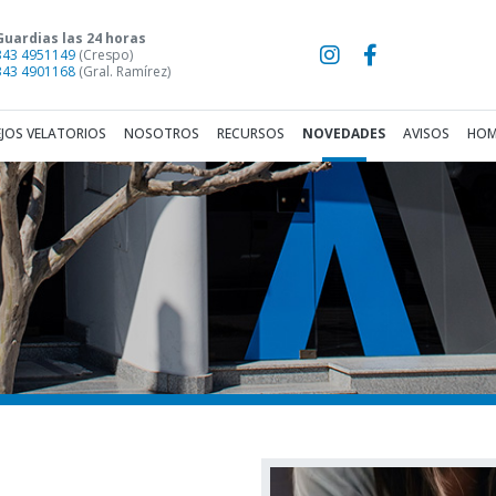
Guardias las 24 horas
343 4951149
(Crespo)
343 4901168
(Gral. Ramírez)
JOS VELATORIOS
NOSOTROS
RECURSOS
NOVEDADES
AVISOS
HOM