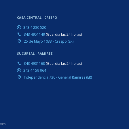
CASA CENTRAL - CRESPO
343 4 280 520
343 4951149
(Guardia las 24 horas)
phone
25 de Mayo 1033 - Crespo (ER)
place
SUCURSAL - RAMÍREZ
343 4901168
(Guardia las 24 horas)
phone
343 4 159 964
Independencia 730 - General Ramírez (ER)
place
ados.