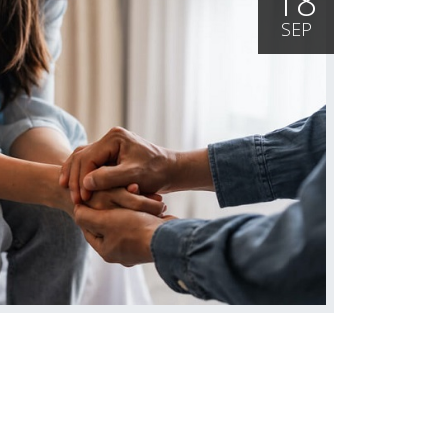
18
SEP