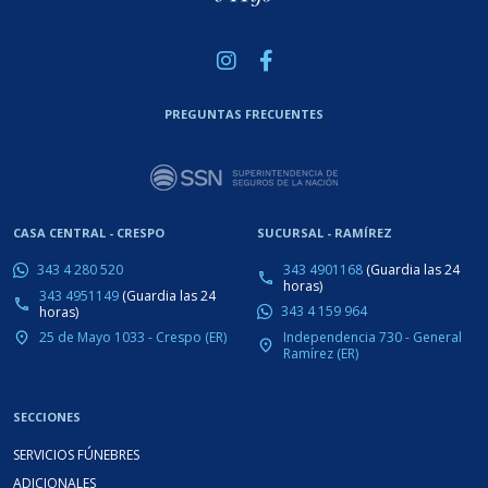
PREGUNTAS FRECUENTES
CASA CENTRAL - CRESPO
SUCURSAL - RAMÍREZ
343 4901168
(Guardia las 24
343 4 280 520
phone
horas)
343 4951149
(Guardia las 24
phone
343 4 159 964
horas)
Independencia 730 - General
25 de Mayo 1033 - Crespo (ER)
place
place
Ramírez (ER)
SECCIONES
SERVICIOS FÚNEBRES
ADICIONALES